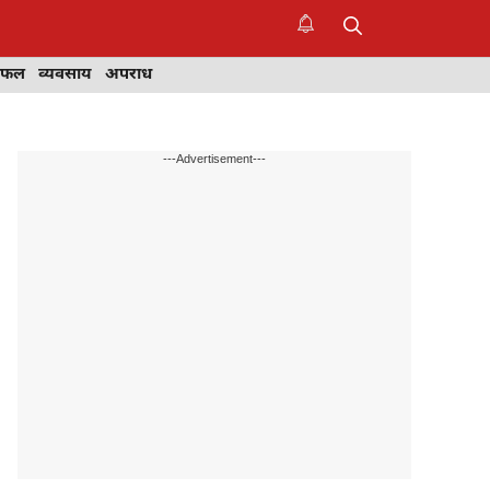
िफल
व्यवसाय
अपराध
---Advertisement---