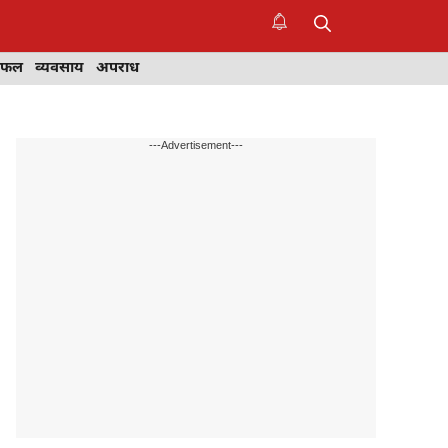
िफल
व्यवसाय
अपराध
---Advertisement---