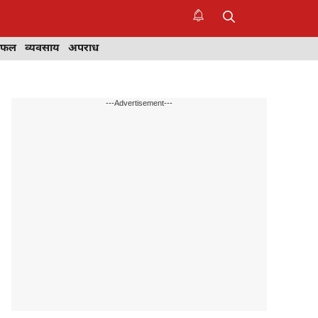
िफल
व्यवसाय
अपराध
---Advertisement---