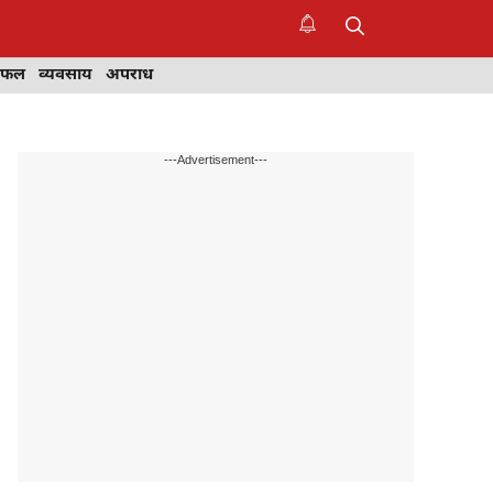
िफल
व्यवसाय
अपराध
---Advertisement---