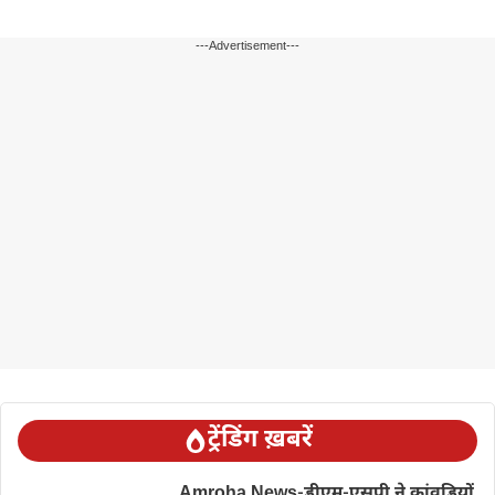
---Advertisement---
ट्रेंडिंग ख़बरें
Amroha News-डीएम-एसपी ने कांवड़ियों