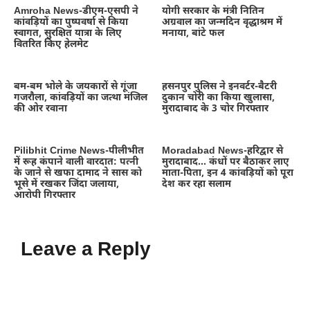
Amroha News-डीएम-एसपी ने
योगी सरकार के मंत्री नितिन
कांवड़ियों का पुष्पवर्षा से किया
अग्रवाल का जन्मदिन वृद्धाश्रम में
स्वागत, सुरक्षित यात्रा के लिए
मनाया, बांटे फल
वितरित किए हेलमेट
बम-बम भोले के जयकारों से गूंजा
हसनपुर पुलिस ने इनवर्टर-बैटरी
गजरौला, कांवड़ियों का जत्था मंजिल
दुकान चोरी का किया खुलासा,
की ओर रवाना
मुरादाबाद के 3 चोर गिरफ्तार
Pilibhit Crime News-पीलीभीत
Moradabad News-हरिद्वार से
में रूह कंपाने वाली वारदात: पत्नी
मुरादाबाद… कंधों पर बैठाकर लाए
के जाने से खफा दामाद ने सास को
माता-पिता, इन 4 कांवड़ियों को पूरा
भूसे में रखकर जिंदा जलाया,
देश कर रहा सलाम
आरोपी गिरफ्तार
Leave a Reply