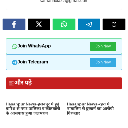
samarindia22@gmail.com
honey
winter
eating
in
raisins
winter
in
winter
Join WhatsApp
Join Now
Join Telegram
Join Now
और पढ़ें
Hasanpur News-हसनपुर में हुई
Hasanpur News-रहरा में
बारिश से नगर पालिका व कोतवाली
नाबालिग से दुष्कर्म का आरोपी
के आसपास हुआ जलभराव
गिरफ्तार