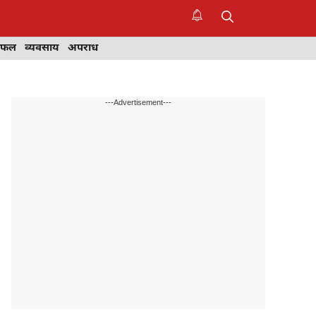
िफल
व्यवसाय
अपराध
---Advertisement---