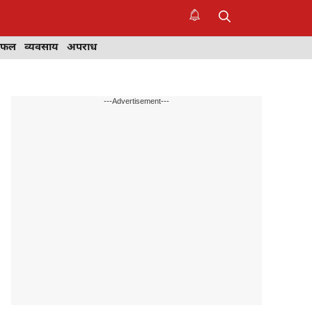
िफल
व्यवसाय
अपराध
---Advertisement---