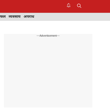
िफल
व्यवसाय
अपराध
---Advertisement---