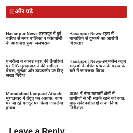
और पढ़ें
Hasanpur News-हसनपुर में हुई
Hasanpur News-रहरा में
बारिश से नगर पालिका व कोतवाली
नाबालिग से दुष्कर्म का आरोपी
के आसपास हुआ जलभराव
गिरफ्तार
गजरौला में कांवड़ यात्रा की तैयारियों
Hasanpur News-इनरव्हील क्लब
पर DIG मुरादाबाद ने की समीक्षा
सदस्यों ने उचित पोषण के महत्व के
बैठक, सुरक्षा और डायवर्जन पर दिए
बारे में जागरूक किया
सख्त निर्देश
Moradabad Leopard Attack-
SDM नें गंगा तटवर्ती क्षेत्रों में
मुरादाबाद में तेंदुए का आतंक: काम
ग्रामीणों से भी सतर्क रहने को कहा,
पर जा रहे मजदूर पर किया जानलेवा
बाढ़ संवेदनशील क्षेत्रों का किया
हमला
निरीक्षण
Leave a Reply