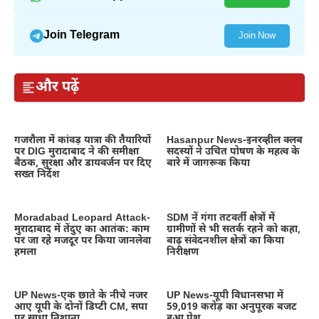
Join Telegram
Join Now
और पढ़ें
गजरौला में कांवड़ यात्रा की तैयारियों
Hasanpur News-इनरव्हील क्लब
पर DIG मुरादाबाद ने की समीक्षा
सदस्यों ने उचित पोषण के महत्व के
बैठक, सुरक्षा और डायवर्जन पर दिए
बारे में जागरूक किया
सख्त निर्देश
Moradabad Leopard Attack-
SDM नें गंगा तटवर्ती क्षेत्रों में
मुरादाबाद में तेंदुए का आतंक: काम
ग्रामीणों से भी सतर्क रहने को कहा,
पर जा रहे मजदूर पर किया जानलेवा
बाढ़ संवेदनशील क्षेत्रों का किया
हमला
निरीक्षण
UP News-एक छाते के नीचे नजर
UP News-यूपी विधानसभा में
आए यूपी के दोनों डिप्टी CM, सपा
59,019 करोड़ का अनुपूरक बजट
पर साधा निशाना
हुआ पेश