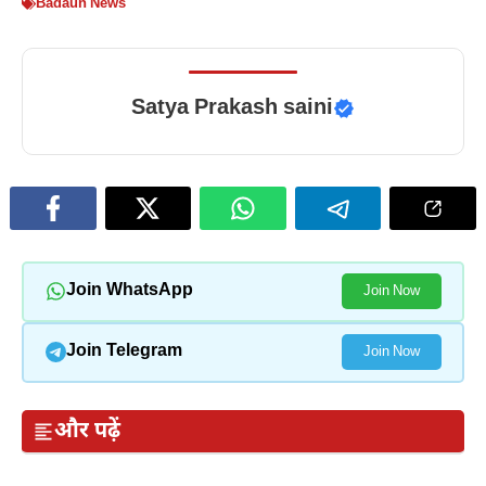
Badaun News
Satya Prakash saini
Join WhatsApp
Join Now
Join Telegram
Join Now
और पढ़ें