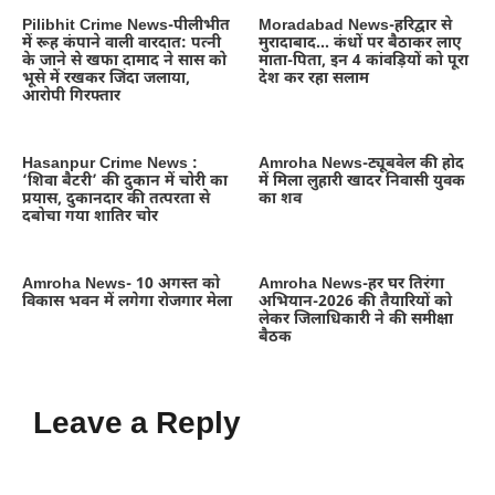
Pilibhit Crime News-पीलीभीत
Moradabad News-हरिद्वार से
में रूह कंपाने वाली वारदात: पत्नी
मुरादाबाद… कंधों पर बैठाकर लाए
के जाने से खफा दामाद ने सास को
माता-पिता, इन 4 कांवड़ियों को पूरा
भूसे में रखकर जिंदा जलाया,
देश कर रहा सलाम
आरोपी गिरफ्तार
Hasanpur Crime News :
Amroha News-ट्यूबवेल की होद
‘शिवा बैटरी’ की दुकान में चोरी का
में मिला लुहारी खादर निवासी युवक
प्रयास, दुकानदार की तत्परता से
का शव
दबोचा गया शातिर चोर
Amroha News- 10 अगस्त को
Amroha News-हर घर तिरंगा
विकास भवन में लगेगा रोजगार मेला
अभियान-2026 की तैयारियों को
लेकर जिलाधिकारी ने की समीक्षा
बैठक
Leave a Reply