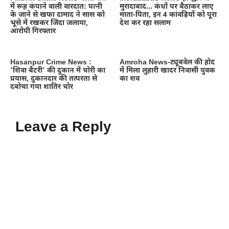
में रूह कंपाने वाली वारदात: पत्नी
मुरादाबाद… कंधों पर बैठाकर लाए
के जाने से खफा दामाद ने सास को
माता-पिता, इन 4 कांवड़ियों को पूरा
भूसे में रखकर जिंदा जलाया,
देश कर रहा सलाम
आरोपी गिरफ्तार
Hasanpur Crime News :
Amroha News-ट्यूबवेल की होद
‘शिवा बैटरी’ की दुकान में चोरी का
में मिला लुहारी खादर निवासी युवक
प्रयास, दुकानदार की तत्परता से
का शव
दबोचा गया शातिर चोर
Leave a Reply