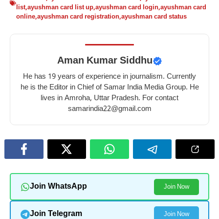
list
,
ayushman card list up
,
ayushman card login
,
ayushman card
online
,
ayushman card registration
,
ayushman card status
Aman Kumar Siddhu
He has 19 years of experience in journalism. Currently
he is the Editor in Chief of Samar India Media Group. He
lives in Amroha, Uttar Pradesh. For contact
samarindia22@gmail.com
Join WhatsApp
Join Now
Join Telegram
Join Now