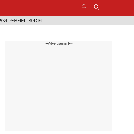
िफल
व्यवसाय
अपराध
---Advertisement---