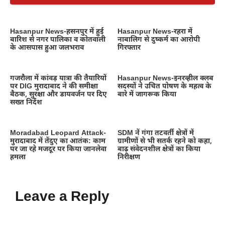
Hasanpur News-हसनपुर में हुई
Hasanpur News-रहरा में
बारिश से नगर पालिका व कोतवाली
नाबालिग से दुष्कर्म का आरोपी
के आसपास हुआ जलभराव
गिरफ्तार
गजरौला में कांवड़ यात्रा की तैयारियों
Hasanpur News-इनरव्हील क्लब
पर DIG मुरादाबाद ने की समीक्षा
सदस्यों ने उचित पोषण के महत्व के
बैठक, सुरक्षा और डायवर्जन पर दिए
बारे में जागरूक किया
सख्त निर्देश
Moradabad Leopard Attack-
SDM नें गंगा तटवर्ती क्षेत्रों में
मुरादाबाद में तेंदुए का आतंक: काम
ग्रामीणों से भी सतर्क रहने को कहा,
पर जा रहे मजदूर पर किया जानलेवा
बाढ़ संवेदनशील क्षेत्रों का किया
हमला
निरीक्षण
Leave a Reply