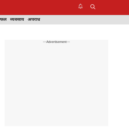
िफल
व्यवसाय
अपराध
---Advertisement---