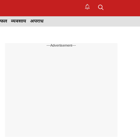
िफल
व्यवसाय
अपराध
---Advertisement---