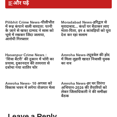
और पढ़ें
Pilibhit Crime News-पीलीभीत
Moradabad News-हरिद्वार से
में रूह कंपाने वाली वारदात: पत्नी
मुरादाबाद… कंधों पर बैठाकर लाए
के जाने से खफा दामाद ने सास को
माता-पिता, इन 4 कांवड़ियों को पूरा
भूसे में रखकर जिंदा जलाया,
देश कर रहा सलाम
आरोपी गिरफ्तार
Hasanpur Crime News :
Amroha News-ट्यूबवेल की होद
‘शिवा बैटरी’ की दुकान में चोरी का
में मिला लुहारी खादर निवासी युवक
प्रयास, दुकानदार की तत्परता से
का शव
दबोचा गया शातिर चोर
Amroha News- 10 अगस्त को
Amroha News-हर घर तिरंगा
विकास भवन में लगेगा रोजगार मेला
अभियान-2026 की तैयारियों को
लेकर जिलाधिकारी ने की समीक्षा
बैठक