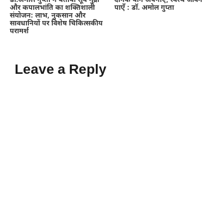
डॉ.अमोल गुप्ता ने बताया सूर्य मुद्रा
दैनिक योग अपनाएँ, स्वस्थ जीवन
और कपालभांति का शक्तिशाली
पाएँ : डॉ. अमोल गुप्ता
संयोजन: लाभ, नुकसान और
सावधानियों पर विशेष चिकित्सकीय
परामर्श
Leave a Reply