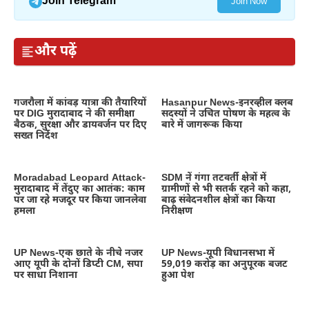
Join Telegram
Join Now
और पढ़ें
गजरौला में कांवड़ यात्रा की तैयारियों
Hasanpur News-इनरव्हील क्लब
पर DIG मुरादाबाद ने की समीक्षा
सदस्यों ने उचित पोषण के महत्व के
बैठक, सुरक्षा और डायवर्जन पर दिए
बारे में जागरूक किया
सख्त निर्देश
Moradabad Leopard Attack-
SDM नें गंगा तटवर्ती क्षेत्रों में
मुरादाबाद में तेंदुए का आतंक: काम
ग्रामीणों से भी सतर्क रहने को कहा,
पर जा रहे मजदूर पर किया जानलेवा
बाढ़ संवेदनशील क्षेत्रों का किया
हमला
निरीक्षण
UP News-एक छाते के नीचे नजर
UP News-यूपी विधानसभा में
आए यूपी के दोनों डिप्टी CM, सपा
59,019 करोड़ का अनुपूरक बजट
पर साधा निशाना
हुआ पेश