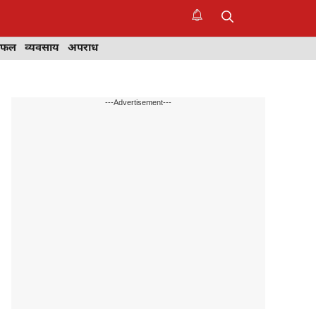
िफल
व्यवसाय
अपराध
---Advertisement---