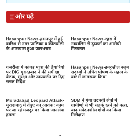
और पढ़ें
Hasanpur News-हसनपुर में हुई
Hasanpur News-रहरा में
बारिश से नगर पालिका व कोतवाली
नाबालिग से दुष्कर्म का आरोपी
के आसपास हुआ जलभराव
गिरफ्तार
गजरौला में कांवड़ यात्रा की तैयारियों
Hasanpur News-इनरव्हील क्लब
पर DIG मुरादाबाद ने की समीक्षा
सदस्यों ने उचित पोषण के महत्व के
बैठक, सुरक्षा और डायवर्जन पर दिए
बारे में जागरूक किया
सख्त निर्देश
Moradabad Leopard Attack-
SDM नें गंगा तटवर्ती क्षेत्रों में
मुरादाबाद में तेंदुए का आतंक: काम
ग्रामीणों से भी सतर्क रहने को कहा,
पर जा रहे मजदूर पर किया जानलेवा
बाढ़ संवेदनशील क्षेत्रों का किया
हमला
निरीक्षण