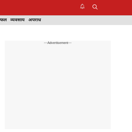
िफल
व्यवसाय
अपराध
---Advertisement---