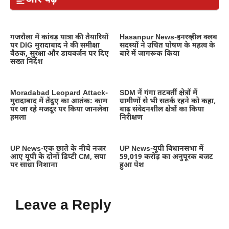
गजरौला में कांवड़ यात्रा की तैयारियों
Hasanpur News-इनरव्हील क्लब
पर DIG मुरादाबाद ने की समीक्षा
सदस्यों ने उचित पोषण के महत्व के
बैठक, सुरक्षा और डायवर्जन पर दिए
बारे में जागरूक किया
सख्त निर्देश
Moradabad Leopard Attack-
SDM नें गंगा तटवर्ती क्षेत्रों में
मुरादाबाद में तेंदुए का आतंक: काम
ग्रामीणों से भी सतर्क रहने को कहा,
पर जा रहे मजदूर पर किया जानलेवा
बाढ़ संवेदनशील क्षेत्रों का किया
हमला
निरीक्षण
UP News-एक छाते के नीचे नजर
UP News-यूपी विधानसभा में
आए यूपी के दोनों डिप्टी CM, सपा
59,019 करोड़ का अनुपूरक बजट
पर साधा निशाना
हुआ पेश
Leave a Reply