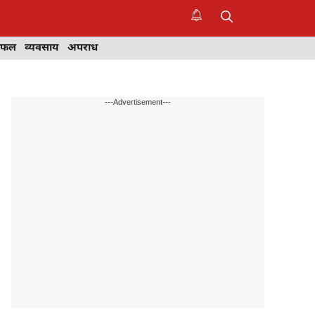
िफल
व्यवसाय
अपराध
---Advertisement---