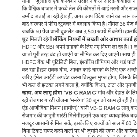
यानी 1 जुलाई से एक कनेक्शन सरेंडर न करने और ई-केवाईसी न 
कि वैश्विक बाजार में कच्चे तेल की कीमतों में आई नरमी और सप
उम्मीद जताई जा रही है।वहीं, अगर आप विदेश जाने का प्लान कर 
बाद सरकार ने फीस स्ट्रक्चर में बदलाव किया है। नॉर्मल 36 पेज
जबकि 60 पेज वाली बुकलेट अब 3,500 रुपये में बनेगी। हालांक
छूट मिलती रहेगी।
बैंकिंग नियमों में सख्ती और आधार कार्ड ह
HDFC और SBI अपने ग्राहकों के लिए नए नियम ला रहे हैं। 1 जुलाई 
या तो पूरी तरह बंद हो जाएंगे या सीमित कर दिए जाएंगे। साथ ही 
HDFC बैंक भी यूटिलिटी बिल, इंश्योरेंस प्रीमियम और थर्ड पार्टी 
कर रहा है।इन सबके बीच, आधार कार्ड धारकों के लिए एक अच
जरिए ईमेल आईडी अपडेट करना बिल्कुल मुफ्त होगा, जिसके लिए 
भी कल से झटका लगने वाला है, क्योंकि किआ, टाटा और एमजी जैस
खत्म, अब लागू होगा ‘VB-G RAM G’
गांव और देहात के लि
रही रोजगार गारंटी योजना ‘मनरेगा’ 30 जून को खत्म हो रही है
एंड आजीविका मिशन (ग्रामीण)’ यानी VB-G RAM G लागू कर र
रोजगार की कानूनी गारंटी मिलेगी।इसमें एक बड़ा व्यावहारिक बद
मजदूर आसानी से मिल सकें, इसके लिए राज्यों को साल में 60 दि
बिना टिकट सफर करने वालों पर भी जुर्माने की रकम और कार्रवा