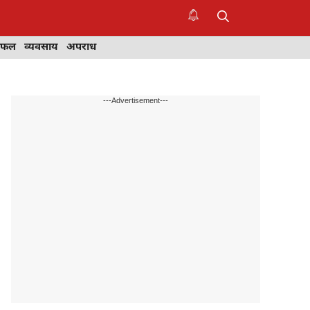
िफल
व्यवसाय
अपराध
---Advertisement---