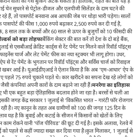
कराने वालों की गैस बुकिंग अटक सकती है। हालांकि, राहत की बात यह है
्लाई चेन सुधरने से पेट्रोल-डीजल और एलपीजी सिलेंडर के दाम घटने की
रहे हैं, तो पासपोर्ट बनवाना अब आपकी जेब पर थोड़ा भारी पड़ेगा। सालों
 के पासपोर्ट की फीस 1,000 रुपये बढ़ाकर 2,500 रुपये कर दी गई है,
ि, 8 साल तक के बच्चों और 60 साल से ऊपर के बुजुर्गों को 10 फीसदी की
ोल्डर्स को बड़ा तोहफा
बैंकिंग सेक्टर की बात करें तो देश के दो बड़े बैंक,
से एसबीआई क्रेडिट कार्ड्स से रेंट पेमेंट पर मिलने वाले रिवॉर्ड पॉइंट्स
फाइनेंस चार्ज और लेट पेमेंट फीस का नया स्ट्रक्चर भी लागू होगा। उधर,
ऐप से रेंट पेमेंट के भुगतान पर रिवॉर्ड पॉइंट्स और सर्विस चार्ज को रिवाइज
्छी खबर आई है। यूआईडीएआई ने ऐलान किया है कि अब ‘एम-आधार’ ऐप के
पहले 75 रुपये चुकाने पड़ते थे। कार खरीदने का सपना देख रहे लोगों को
ी कंपनियां अपनी कारों के दाम बढ़ाने जा रही हैं।
मनरेगा का इतिहास
ए भी एक बहुत बड़ा ऐतिहासिक बदलाव होने जा रहा है। बरसों से चली आ
। इसकी जगह केंद्र सरकार 1 जुलाई से ‘विकसित भारत – गारंटी फॉर रोजगार
ही है। नए कानून के तहत अब ग्रामीणों को 100 की जगह 125 दिन के
लाव यह है कि बुवाई और कटाई के सीजन में किसानों को खेतों के लिए
न काम रोकने यानी ‘पॉज पीरियड’ की छूट दी गई है। इसके अलावा, रेलवे में
ई को पहले से कहीं ज्यादा सख्त कर दिया गया है।कुल मिलाकर, 1 जुलाई से