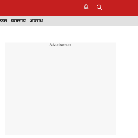
िफल
व्यवसाय
अपराध
---Advertisement---