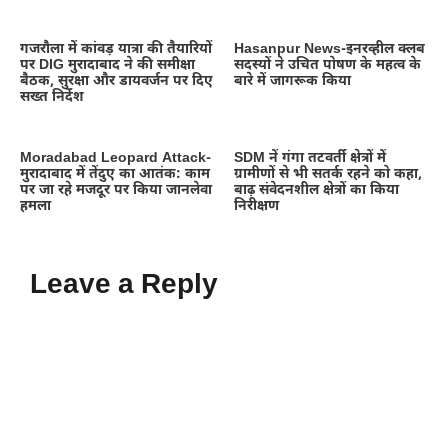
गजरौला में कांवड़ यात्रा की तैयारियों
Hasanpur News-इनरव्हील क्लब
पर DIG मुरादाबाद ने की समीक्षा
सदस्यों ने उचित पोषण के महत्व के
बैठक, सुरक्षा और डायवर्जन पर दिए
बारे में जागरूक किया
सख्त निर्देश
Moradabad Leopard Attack-
SDM नें गंगा तटवर्ती क्षेत्रों में
मुरादाबाद में तेंदुए का आतंक: काम
ग्रामीणों से भी सतर्क रहने को कहा,
पर जा रहे मजदूर पर किया जानलेवा
बाढ़ संवेदनशील क्षेत्रों का किया
हमला
निरीक्षण
Leave a Reply