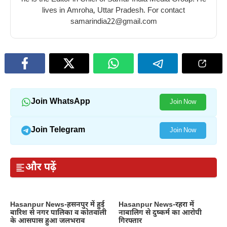
benefits
10
benefits
–
lives in Amroha, Uttar Pradesh. For contact
of
best
of
10
samarindia22@gmail.com
tomato
benefits
eating
amazing
for
of
beetroot
benefits
skin
eating
in
of
honey
winter
eating
in
raisins
winter
in
Join WhatsApp
Join Now
winter
Join Telegram
Join Now
और पढ़ें
Hasanpur News-हसनपुर में हुई
Hasanpur News-रहरा में
बारिश से नगर पालिका व कोतवाली
नाबालिग से दुष्कर्म का आरोपी
के आसपास हुआ जलभराव
गिरफ्तार