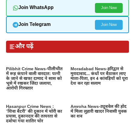
winter
in
Join WhatsApp
Join Now
winter
Join Telegram
Join Now
और पढ़ें
Pilibhit Crime News-पीलीभीत
Moradabad News-हरिद्वार से
में रूह कंपाने वाली वारदात: पत्नी
मुरादाबाद… कंधों पर बैठाकर लाए
के जाने से खफा दामाद ने सास को
माता-पिता, इन 4 कांवड़ियों को पूरा
भूसे में रखकर जिंदा जलाया,
देश कर रहा सलाम
आरोपी गिरफ्तार
Hasanpur Crime News :
Amroha News-ट्यूबवेल की होद
‘शिवा बैटरी’ की दुकान में चोरी का
में मिला लुहारी खादर निवासी युवक
प्रयास, दुकानदार की तत्परता से
का शव
दबोचा गया शातिर चोर