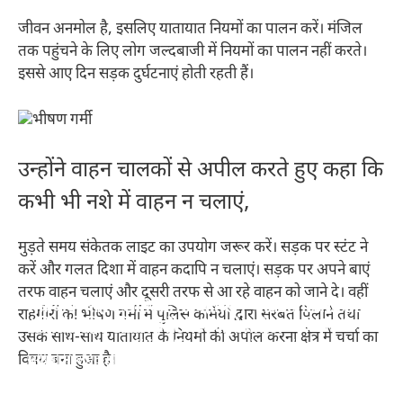
जीवन अनमोल है, इसलिए यातायात नियमों का पालन करें। मंजिल
तक पहुंचने के लिए लोग जल्दबाजी में नियमों का पालन नहीं करते।
इससे आए दिन सड़क दुर्घटनाएं होती रहती हैं।
उन्होंने वाहन चालकों से अपील करते हुए कहा कि
कभी भी नशे में वाहन न चलाएं,
मुड़ते समय संकेतक लाइट का उपयोग जरूर करें। सड़क पर स्टंट ने
करें और गलत दिशा में वाहन कदापि न चलाएं। सड़क पर अपने बाएं
तरफ वाहन चलाएं और दूसरी तरफ से आ रहे वाहन को जाने दे। वहीं
स्किन के लिए टमाटर के 10 फायदे – 10 benefits of
सर्दियों में शहद खाने के 10 बेहतरीन फायदे – 10 best
राहगीरों को भीषण गर्मी में पुलिस कर्मियों द्वारा सरबत पिलाने तथा
सर्दियों में चुकंदर खाने के 10 फायदे – 10 benefits of
सर्दियों में किशमिश खाने के 10 गज़ब के फायदे – 10
tomato for skin
benefits of eating honey in winter
उसके साथ-साथ यातायात के नियमों की अपील करना क्षेत्र में चर्चा का
eating beetroot in winter
amazing benefits of eating raisins in winter
विषय बना हुआ है।
स्किन के लिए टमाटर के 10 फायदे - 10 benefits of tomato for
सर्दियों में शहद खाने के 10 बेहतरीन फायदे - 10 best benefits of
skin
eating honey in winter
10 benefits of eating beetroot in winter
10 amazing benefits of eating raisins in winter