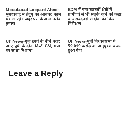
Moradabad Leopard Attack-
SDM नें गंगा तटवर्ती क्षेत्रों में
मुरादाबाद में तेंदुए का आतंक: काम
ग्रामीणों से भी सतर्क रहने को कहा,
पर जा रहे मजदूर पर किया जानलेवा
बाढ़ संवेदनशील क्षेत्रों का किया
हमला
निरीक्षण
UP News-एक छाते के नीचे नजर
UP News-यूपी विधानसभा में
आए यूपी के दोनों डिप्टी CM, सपा
59,019 करोड़ का अनुपूरक बजट
पर साधा निशाना
हुआ पेश
Leave a Reply