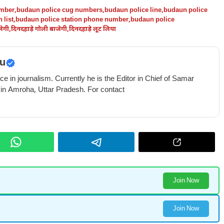
umber
,
budaun police cug numbers
,
budaun police line
,
budaun police
 list
,
budaun police station phone number
,
budaun police
लेगी
,
दिनदहाड़े गोली बाजेगी
,
दिनदहाड़े लूट लिया
u
e in journalism. Currently he is the Editor in Chief of Samar
 in Amroha, Uttar Pradesh. For contact
Join Now
Join Now