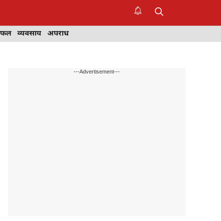
िफल
व्यवसाय
अपराध
---Advertisement---