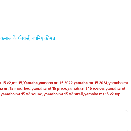
 कमाल के फीचर्स, जानिए कीमत
 15 v2
,
mt-15
,
Yamaha
,
yamaha mt 15 2022
,
yamaha mt 15 2024
,
yamaha mt
a mt 15 modified
,
yamaha mt 15 price
,
yamaha mt 15 review
,
yamaha mt
,
yamaha mt 15 v2 sound
,
yamaha mt 15 v2 strell
,
yamaha mt 15 v2 top