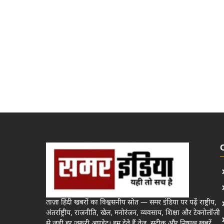
ताज़ा हिंदी खबरों का विश्वसनीय स्रोत — समर इंडिया पर पढ़ें राष्ट्रीय,
अंतर्राष्ट्रीय, राजनीति, खेल, मनोरंजन, व्यवसाय, शिक्षा और टेक्नोलॉजी
से जुड़ी हर जरूरी अपडेट। हम देते हैं तेज़, सटीक और निष्पक्ष खबरें,