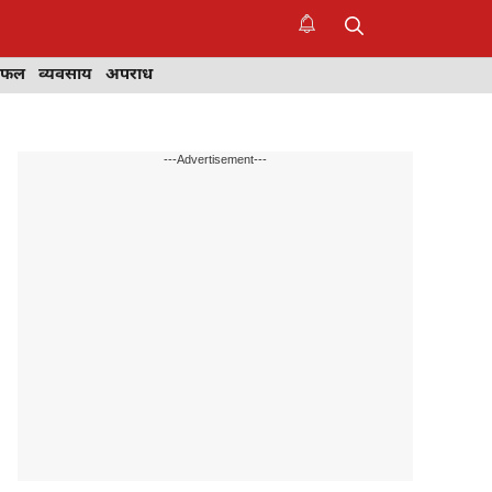
िफल
व्यवसाय
अपराध
---Advertisement---