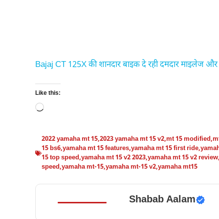
Bajaj CT 125X की शानदार बाइक दे रही दमदार माइलेज और
Like this:
Loading…
2022 yamaha mt 15
,
2023 yamaha mt 15 v2
,
mt 15 modified
,
mt
15 bs6
,
yamaha mt 15 features
,
yamaha mt 15 first ride
,
yamah
15 top speed
,
yamaha mt 15 v2 2023
,
yamaha mt 15 v2 review
speed
,
yamaha mt-15
,
yamaha mt-15 v2
,
yamaha mt15
Shabab Aalam