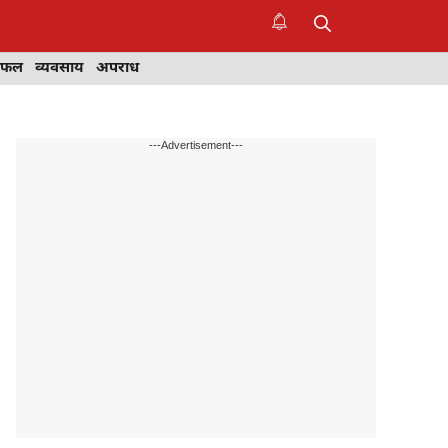
िफल
व्यवसाय
अपराध
---Advertisement---