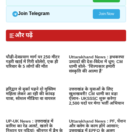
Join Telegram
Join Now
और पढ़ें
पौड़ी-देवप्रयाग मार्ग पर 250 मीटर
Uttarakhand News : हथकरघा
गहरी खाई में गिरी बोलेरो, एक ही
उत्पादों की देश-विदेश में धूम; CM
परिवार के 5 लोगों की मौत
धामी बोले- ‘शिल्पकार हमारी
संस्कृति की आत्मा हैं’
हरिद्वार से बुर्का पहने दो मुस्लिम
उत्तराखंड के युवाओं के लिए
महिला लेकर आ रही की कांवड़
खुशखबरी! CM धामी का बड़ा
यात्रा, सोशल मीडिया वा वायरल
ऐलान- UKSSSC शुरू करेगा
2,500 पदों पर मेगा भर्ती अभियान
UP-UK News : उत्तराखंड में
Uttarakhand News : PF, पेंशन
बारिश का रेड अलर्ट, खतरे के
और क्लेम के काम होंगे आसान;
निशान पर नदियां; श्रीनगर में डैम के
उत्तराखंड में EPFO के अलग