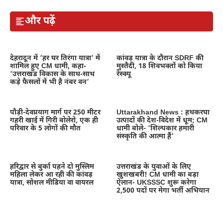
और पढ़ें
देहरादून में ‘हर घर तिरंगा यात्रा’ में
कांवड़ यात्रा के दौरान SDRF की
शामिल हुए CM धामी, कहा-
मुस्तैदी, 18 शिवभक्तों को किया
‘उत्तराखंड विकास के साथ-साथ
रेस्क्यू
कड़े फैसलों में भी है नंबर वन’
पौड़ी-देवप्रयाग मार्ग पर 250 मीटर
Uttarakhand News : हथकरघा
गहरी खाई में गिरी बोलेरो, एक ही
उत्पादों की देश-विदेश में धूम; CM
परिवार के 5 लोगों की मौत
धामी बोले- ‘शिल्पकार हमारी
संस्कृति की आत्मा हैं’
हरिद्वार से बुर्का पहने दो मुस्लिम
उत्तराखंड के युवाओं के लिए
महिला लेकर आ रही की कांवड़
खुशखबरी! CM धामी का बड़ा
यात्रा, सोशल मीडिया वा वायरल
ऐलान- UKSSSC शुरू करेगा
2,500 पदों पर मेगा भर्ती अभियान