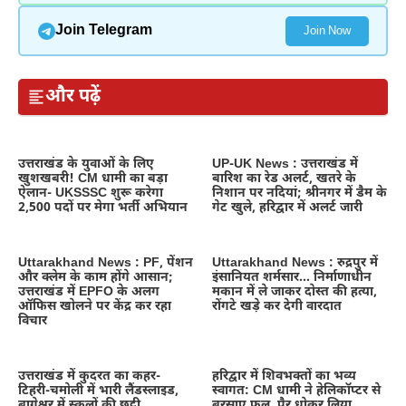
Join Telegram
Join Now
और पढ़ें
उत्तराखंड के युवाओं के लिए
UP-UK News : उत्तराखंड में
खुशखबरी! CM धामी का बड़ा
बारिश का रेड अलर्ट, खतरे के
ऐलान- UKSSSC शुरू करेगा
निशान पर नदियां; श्रीनगर में डैम के
2,500 पदों पर मेगा भर्ती अभियान
गेट खुले, हरिद्वार में अलर्ट जारी
Uttarakhand News : PF, पेंशन
Uttarakhand News : रुद्रपुर में
और क्लेम के काम होंगे आसान;
इंसानियत शर्मसार… निर्माणाधीन
उत्तराखंड में EPFO के अलग
मकान में ले जाकर दोस्त की हत्या,
ऑफिस खोलने पर केंद्र कर रहा
रोंगटे खड़े कर देगी वारदात
विचार
उत्तराखंड में कुदरत का कहर-
हरिद्वार में शिवभक्तों का भव्य
टिहरी-चमोली में भारी लैंडस्लाइड,
स्वागत: CM धामी ने हेलिकॉप्टर से
बागेश्वर में स्कूलों की छुट्टी
बरसाए फूल, पैर धोकर लिया