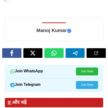
Loading…
Manoj Kumar
Join WhatsApp
Join Now
Join Telegram
Join Now
और पढ़ें