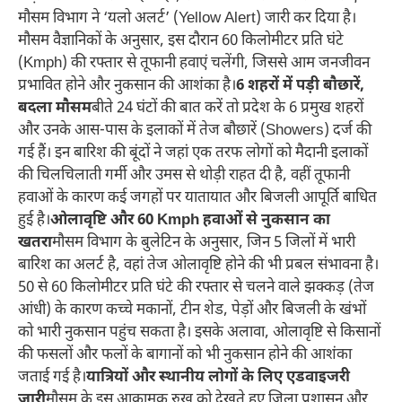
मौसम विभाग ने ‘यलो अलर्ट’ (Yellow Alert) जारी कर दिया है।
मौसम वैज्ञानिकों के अनुसार, इस दौरान 60 किलोमीटर प्रति घंटे
(Kmph) की रफ्तार से तूफानी हवाएं चलेंगी, जिससे आम जनजीवन
प्रभावित होने और नुकसान की आशंका है।​
6 शहरों में पड़ी बौछारें,
बदला मौसम
बीते 24 घंटों की बात करें तो प्रदेश के 6 प्रमुख शहरों
और उनके आस-पास के इलाकों में तेज बौछारें (Showers) दर्ज की
गई हैं। इन बारिश की बूंदों ने जहां एक तरफ लोगों को मैदानी इलाकों
की चिलचिलाती गर्मी और उमस से थोड़ी राहत दी है, वहीं तूफानी
हवाओं के कारण कई जगहों पर यातायात और बिजली आपूर्ति बाधित
हुई है।​
ओलावृष्टि और 60 Kmph हवाओं से नुकसान का
खतरा
मौसम विभाग के बुलेटिन के अनुसार, जिन 5 जिलों में भारी
बारिश का अलर्ट है, वहां तेज ओलावृष्टि होने की भी प्रबल संभावना है।
50 से 60 किलोमीटर प्रति घंटे की रफ्तार से चलने वाले झक्कड़ (तेज
आंधी) के कारण कच्चे मकानों, टीन शेड, पेड़ों और बिजली के खंभों
को भारी नुकसान पहुंच सकता है। इसके अलावा, ओलावृष्टि से किसानों
की फसलों और फलों के बागानों को भी नुकसान होने की आशंका
जताई गई है।​
यात्रियों और स्थानीय लोगों के लिए एडवाइजरी
जारी
मौसम के इस आक्रामक रुख को देखते हुए जिला प्रशासन और