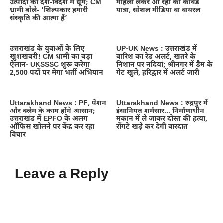
उत्पादों की देश-विदेश में धूम; CM
महिला लेकर आ रही की कांवड़
धामी बोले- ‘शिल्पकार हमारी
यात्रा, सोशल मीडिया वा वायरल
संस्कृति की आत्मा हैं’
उत्तराखंड के युवाओं के लिए
UP-UK News : उत्तराखंड में
खुशखबरी! CM धामी का बड़ा
बारिश का रेड अलर्ट, खतरे के
ऐलान- UKSSSC शुरू करेगा
निशान पर नदियां; श्रीनगर में डैम के
2,500 पदों पर मेगा भर्ती अभियान
गेट खुले, हरिद्वार में अलर्ट जारी
Uttarakhand News : PF, पेंशन
Uttarakhand News : रुद्रपुर में
और क्लेम के काम होंगे आसान;
इंसानियत शर्मसार… निर्माणाधीन
उत्तराखंड में EPFO के अलग
मकान में ले जाकर दोस्त की हत्या,
ऑफिस खोलने पर केंद्र कर रहा
रोंगटे खड़े कर देगी वारदात
विचार
Leave a Reply