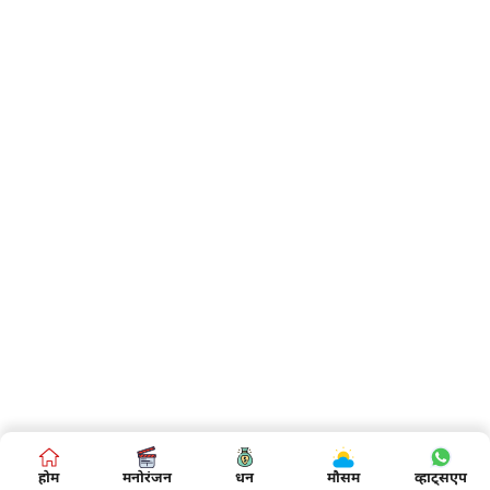
होम
मनोरंजन
धन
मौसम
व्हाट्सएप