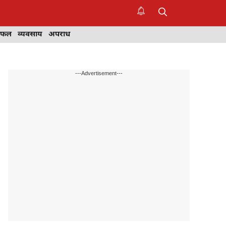
िफल
व्यवसाय
अपराध
---Advertisement---