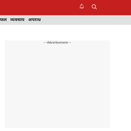
िफल
व्यवसाय
अपराध
---Advertisement---