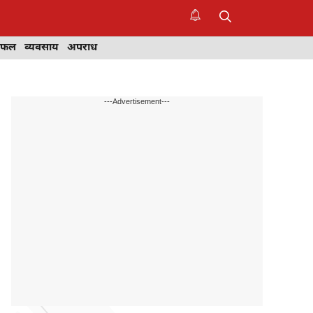
िफल
व्यवसाय
अपराध
---Advertisement---