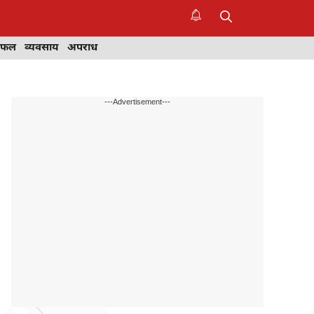
िफल
व्यवसाय
अपराध
---Advertisement---