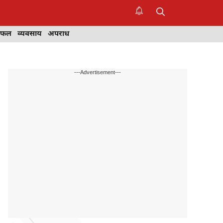
िफल
व्यवसाय
अपराध
---Advertisement---