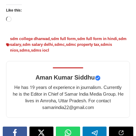
स्किन
सर्दियों
सर्दियों
सर्दियों
Like this:
के
में
में
में
Loading…
लिए
शहद
चुकंदर
किशमिश
टमाटर
खाने
खाने
खाने
के
के
के
के
sdm college dharwad
,
sdm full form
,
sdm full form in hindi
,
sdm
salary
,
sdm salary delhi
,
sdmc
,
sdmc property tax
,
sdmis
10
10
10
10
nios
,
sdms
,
sdms iocl
फायदे
बेहतरीन
फायदे
गज़ब
–
फायदे
–
के
10
–
10
फायदे
benefits
10
benefits
–
Aman Kumar Siddhu
of
best
of
10
He has 19 years of experience in journalism. Currently
tomato
benefits
eating
amazing
he is the Editor in Chief of Samar India Media Group. He
for
of
beetroot
benefits
lives in Amroha, Uttar Pradesh. For contact
skin
eating
in
of
samarindia22@gmail.com
honey
winter
eating
in
raisins
winter
in