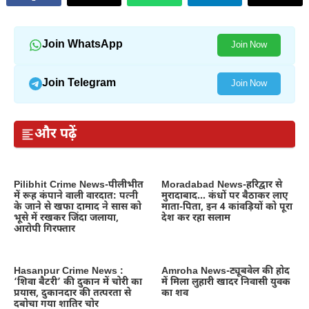
winter
Join WhatsApp
Join Now
Join Telegram
Join Now
और पढ़ें
Pilibhit Crime News-पीलीभीत
Moradabad News-हरिद्वार से
में रूह कंपाने वाली वारदात: पत्नी
मुरादाबाद… कंधों पर बैठाकर लाए
के जाने से खफा दामाद ने सास को
माता-पिता, इन 4 कांवड़ियों को पूरा
भूसे में रखकर जिंदा जलाया,
देश कर रहा सलाम
आरोपी गिरफ्तार
Hasanpur Crime News :
Amroha News-ट्यूबवेल की होद
‘शिवा बैटरी’ की दुकान में चोरी का
में मिला लुहारी खादर निवासी युवक
प्रयास, दुकानदार की तत्परता से
का शव
दबोचा गया शातिर चोर