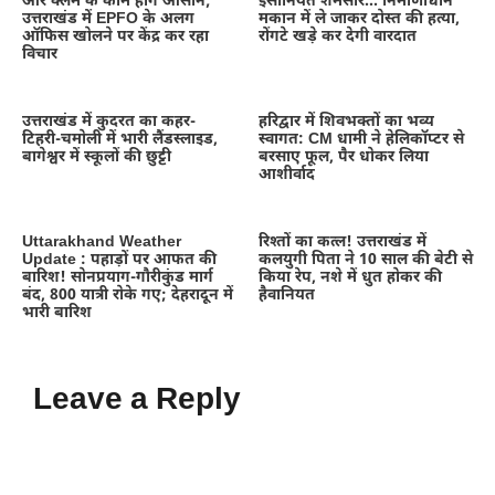
और क्लेम के काम होंगे आसान;
इंसानियत शर्मसार… निर्माणाधीन
उत्तराखंड में EPFO के अलग
मकान में ले जाकर दोस्त की हत्या,
ऑफिस खोलने पर केंद्र कर रहा
रोंगटे खड़े कर देगी वारदात
विचार
उत्तराखंड में कुदरत का कहर-
हरिद्वार में शिवभक्तों का भव्य
टिहरी-चमोली में भारी लैंडस्लाइड,
स्वागत: CM धामी ने हेलिकॉप्टर से
बागेश्वर में स्कूलों की छुट्टी
बरसाए फूल, पैर धोकर लिया
आशीर्वाद
Uttarakhand Weather
रिश्तों का कत्ल! उत्तराखंड में
Update : पहाड़ों पर आफत की
कलयुगी पिता ने 10 साल की बेटी से
बारिश! सोनप्रयाग-गौरीकुंड मार्ग
किया रेप, नशे में धुत होकर की
बंद, 800 यात्री रोके गए; देहरादून में
हैवानियत
भारी बारिश
Leave a Reply