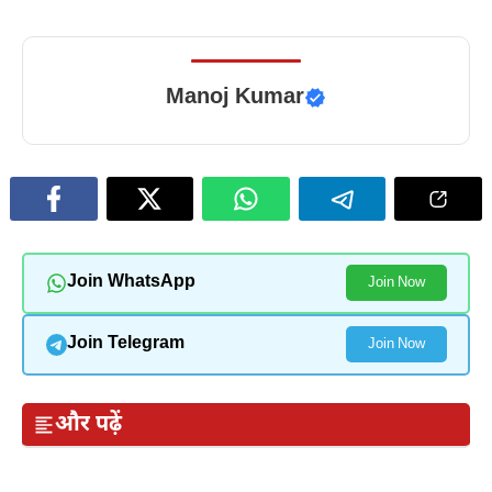
Manoj Kumar
Join WhatsApp
Join Now
Join Telegram
Join Now
और पढ़ें