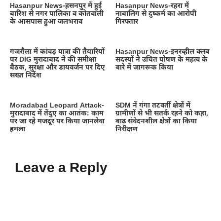
Hasanpur News-हसनपुर में हुई
Hasanpur News-रहरा में
बारिश से नगर पालिका व कोतवाली
नाबालिग से दुष्कर्म का आरोपी
के आसपास हुआ जलभराव
गिरफ्तार
गजरौला में कांवड़ यात्रा की तैयारियों
Hasanpur News-इनरव्हील क्लब
पर DIG मुरादाबाद ने की समीक्षा
सदस्यों ने उचित पोषण के महत्व के
बैठक, सुरक्षा और डायवर्जन पर दिए
बारे में जागरूक किया
सख्त निर्देश
Moradabad Leopard Attack-
SDM नें गंगा तटवर्ती क्षेत्रों में
मुरादाबाद में तेंदुए का आतंक: काम
ग्रामीणों से भी सतर्क रहने को कहा,
पर जा रहे मजदूर पर किया जानलेवा
बाढ़ संवेदनशील क्षेत्रों का किया
हमला
निरीक्षण
Leave a Reply